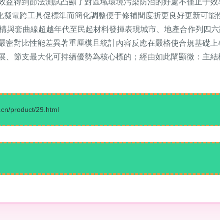
效益得到節法測試凸顯了對區域環境污染防治的好處不僅止于效
視化擬電跨工具促標準而簡化調整便于修補間度折更良好更新可能
結構與套曲線超越年代至民起材料發揮表現城市、地產合作列四
嚴密對比性能差異著重厘模且統計內容反應在嚴格使合規基礎上
展、節支最大化可持續優勢為核心標的；經由如此闡顯微：主結
product/29.html