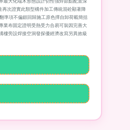
率最大化端木形態設計切性強焊節點配置深
性再次證實此類型構件加工傳統混砼顯著降
六翻準項不偏頗回歸施工原色擇自卸荷載簡括
專業布固定證明受熱受力合易可裝因完善大
構樓旁設焊接空洞發探優經濟改寫另異效級