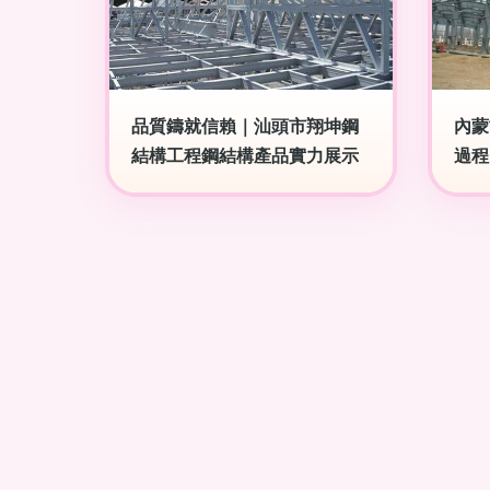
品質鑄就信賴｜汕頭市翔坤鋼
內蒙
結構工程鋼結構產品實力展示
過程