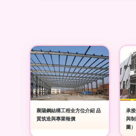
襄陽鋼結構工程全方位介紹 品
承接
質筑造與專業報價
與制
圖）