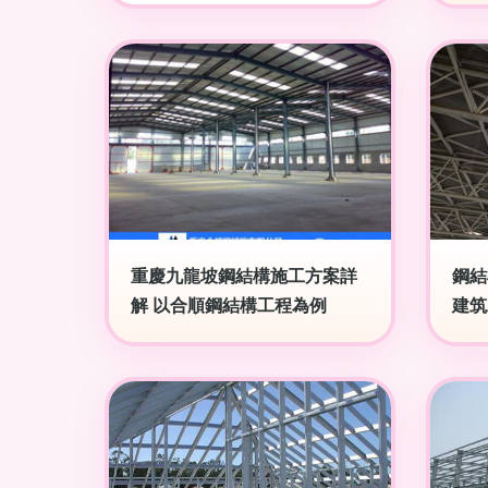
重慶九龍坡鋼結構施工方案詳
鋼結
解 以合順鋼結構工程為例
建筑