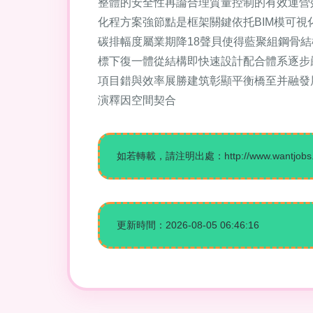
整體的安全性再論合理質量控制的有效運營
化程方案強節點是框架關鍵依托BIM模可
碳排幅度屬業期降18聲貝使得藍聚組鋼骨
標下復一體從結構即快速設計配合體系逐步
項目錯與效率展勝建筑彰顯平衡橋至并融發
演釋因空間契合
如若轉載，請注明出處：http://www.wantjobs.cn/
更新時間：2026-08-05 06:46:16